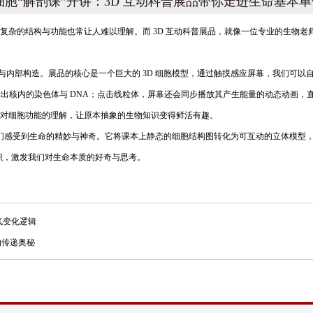
细胞“解剖课”开讲：3D 互动科普展品带你走进生命基本单
杂的结构与功能也常让人难以理解。而 3D 互动科普展品，就像一位专业的生物老师
态与内部构造。展品的核心是一个巨大的 3D 细胞模型，通过触摸感应屏幕，我们可
示出核内的染色体与 DNA；点击线粒体，屏幕还会同步播放其产生能量的动态动画，直
对细胞功能的理解，让原本抽象的生物知识变得鲜活有趣。
们感受到生命的精妙与神奇。它将课本上静态的细胞结构图转化为可互动的立体模型，让
知识，激发我们对生命本质的好奇与思考。
气变化逻辑
的传递奥秘