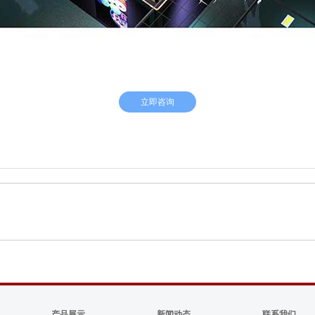
立即咨询
产品展示
新闻动态
联系我们