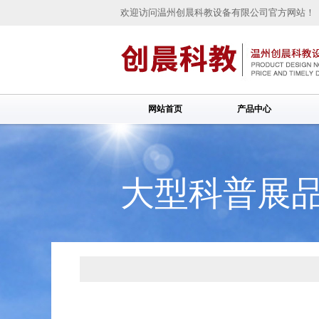
欢迎访问温州创晨科教设备有限公司官方网站！
网站首页
产品中心
大型科普展